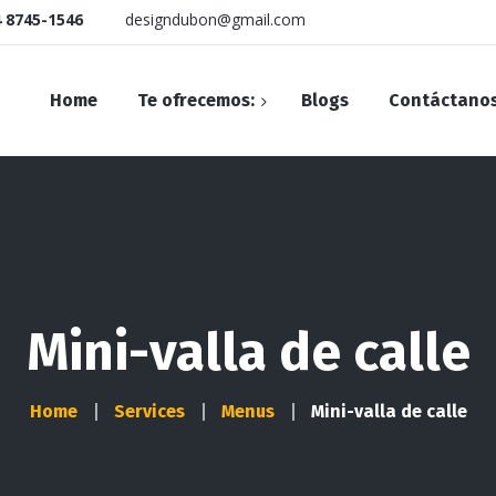
 8745-1546
designdubon@gmail.com
Home
Te ofrecemos:
Blogs
Contáctano
Diseño WEB
Diseño Editorial
Diseño Publicitario
Mini-valla de calle
Drones
Home
Services
Menus
Mini-valla de calle