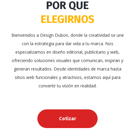
Publicidad Exterior
EDITORIAL
POR QUE
Seguridad en el Terreno.
ELEGIRNOS
Minimiza riesgos al acceder a
Trabajamos con pasión para
Nos especializamos en
zonas difíciles o peligrosas
publicidad exterior
desarrollar desde
Bienvenidos a Design Dubon, donde la creatividad se une
sin exponer al personal
con la estrategia para dar vida a tu marca. Nos
periodicos, revistas y libros
innovadora
, desde vallas
especializamos en diseño editorial, publicitario y web,
utilizando nuestros drones.
hasta folletos y catálogos.
publicitarias hasta
ofreciendo soluciones visuales que comunican, inspiran y
generan resultados. Desde identidades de marca hasta
mobiliario urbano y medios
sitios web funcionales y atractivos, estamos aquí para
de transporte.
Cotizar
convertir tu visión en realidad.
Cotizar
Cotizar
Cotizar