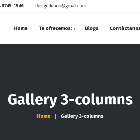
 8745-1546
designdubon@gmail.com
Home
Te ofrecemos:
Blogs
Contáctano
Diseño WEB
Diseño Editorial
Diseño Publicitario
Gallery 3-columns
Drones
Home
Gallery 3-columns